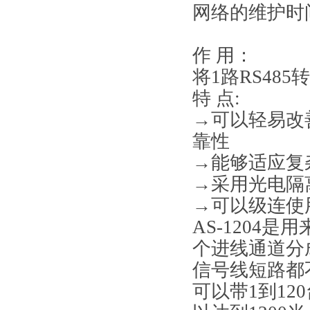
网络的维护时间
作 用：
将1路RS485转
特 点:
→
可以轻易改善R
靠性
→能够适应复
→采用光电隔离
→可以级连使
AS-1204
是用来
个进线通道分成
信号线短路都不
可以带1到12