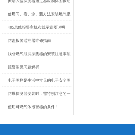
振动入侵探测器通过感应物体的振动
实现对潜在威胁进行监测和报警
使用闻、看、涂、测方法安装燃气报
信号来判断是否有入侵行为
485总线报警主机布线示意图说明
警器预防燃气泄漏
防盗报警遥控器维修指南
浅析燃气泄漏探测器的安装注意事项
报警常见问题解析
电子围栏是生活中常见的电子安全围
防爆探测器安装时，需特别注意的一
栏设备
使用可燃气体报警器的条件！
些事项