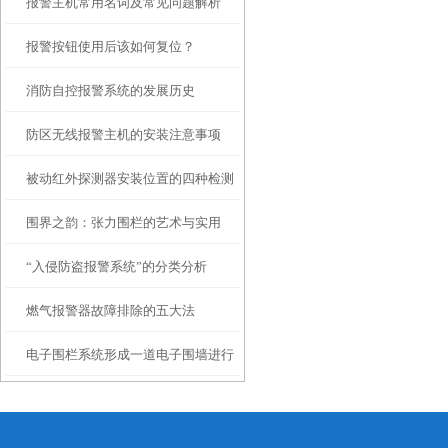
报警主机常用名词及常见问题解析
可燃气体泄漏并发出警报
报警按钮使用后该如何复位？
消防自控报警系统的发展历史
防区无线报警主机的安装注意事项
被动红外探测器安装位置的四种检测
围界之韵：张力围栏的艺术与实用
方法
“入侵防盗报警系统”的分类分析
燃气报警器故障排除的五大法
电子围栏系统形成一道电子围墙进行
防范和管理